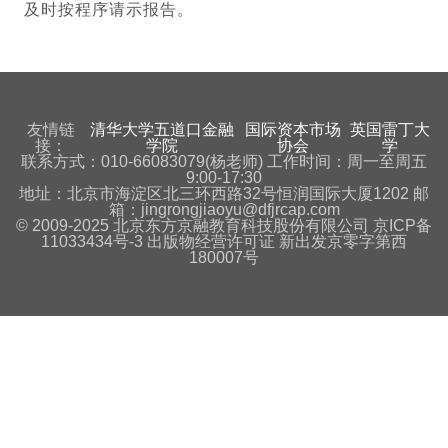
及时按程序请示报告。
友情链
清华大学五道口金融
国际资本市场
英国雷丁大
接：
学院
协会
学
联系方式：010-66083079(杨老师) 工作时间：周一至周五
9:00-17:30
地址：北京市海淀区北三环西路32号恒润国际大厦1202 邮
箱：jingrongjiaoyu@dfjrcap.com
© 2009-2025 北京东方京融教育科技股份有限公司 京ICP备
11033434号-3 出版物经营许可证 新出发京零字第西
180007号