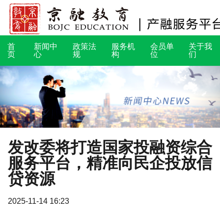
首
新闻中
政策法
服务机
会员单
关于我
页
心
规
构
位
们
发改委将打造国家投融资综合
服务平台，精准向民企投放信
贷资源
2025-11-14 16:23