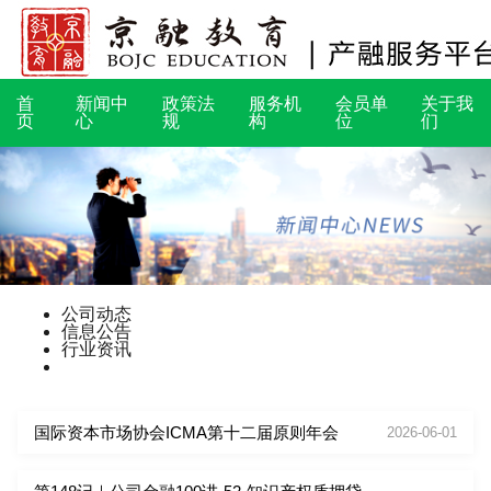
首
新闻中
政策法
服务机
会员单
关于我
页
心
规
构
位
们
公司动态
信息公告
行业资讯
国际资本市场协会ICMA第十二届原则年会
2026-06-01