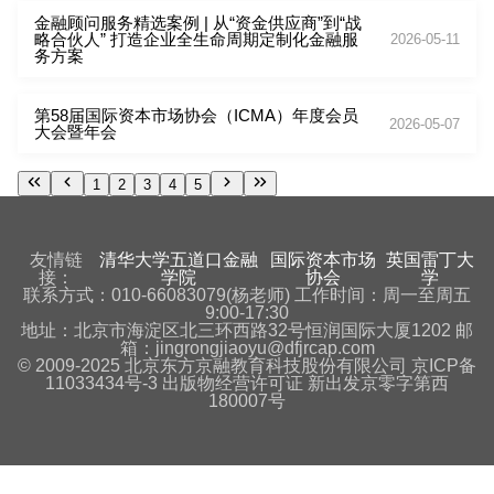
金融顾问服务精选案例 | 从“资金供应商”到“战
略合伙人” 打造企业全生命周期定制化金融服
2026-05-11
务方案
第58届国际资本市场协会（ICMA）年度会员
2026-05-07
大会暨年会
1
2
3
4
5
友情链
清华大学五道口金融
国际资本市场
英国雷丁大
接：
学院
协会
学
联系方式：010-66083079(杨老师) 工作时间：周一至周五
9:00-17:30
地址：北京市海淀区北三环西路32号恒润国际大厦1202 邮
箱：jingrongjiaoyu@dfjrcap.com
© 2009-2025 北京东方京融教育科技股份有限公司 京ICP备
11033434号-3 出版物经营许可证 新出发京零字第西
180007号